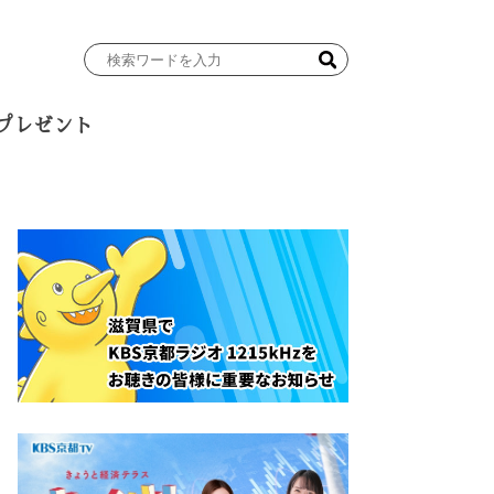
検
索
ワ
プレゼント
ー
ド
を
入
力