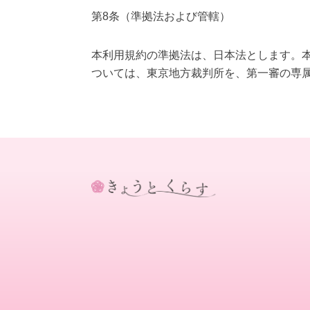
第8条（準拠法および管轄）
本利用規約の準拠法は、日本法とします。
ついては、東京地方裁判所を、第一審の専
き
ょ
う
と
く
ら