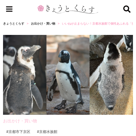
き
ょ
きょうとくらす
お出かけ・買い物
いいねが止まらない！京都水族館で個性あふれる「換羽
う
と
く
ら
す
お出かけ・買い物
京都市下京区
京都水族館