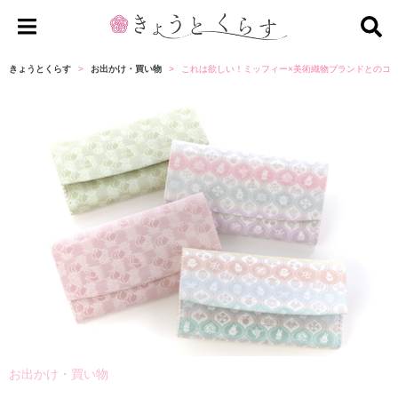
き
ょ
きょうとくらす
お出かけ・買い物
これは欲しい！ミッフィー×美術織物ブランドとのコ
う
と
く
ら
す
お出かけ・買い物