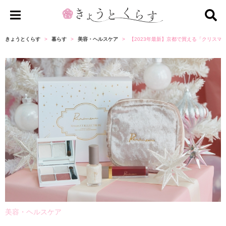
き
ょ
きょうとくらす
暮らす
美容・ヘルスケア
【2023年最新】京都で買える「クリスマ
う
と
く
ら
す
美容・ヘルスケア