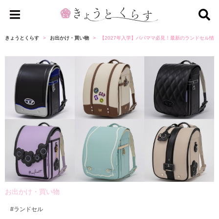
き
ょ
きょうとくらす
お出かけ・買い物
【2027年入学】パパママ必見！最新のランドセル情報
う
と
く
ら
す
お出かけ・買い物
ランドセル