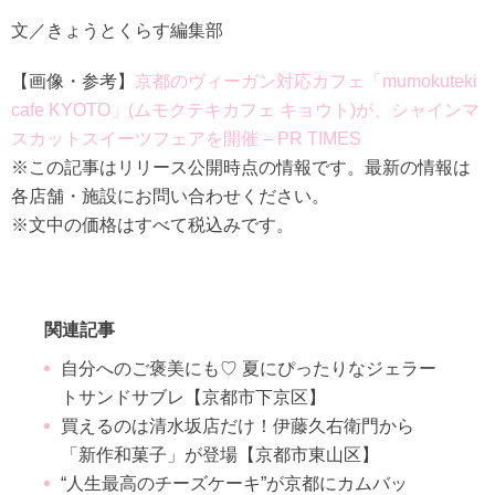
文／きょうとくらす編集部
【画像・参考】
京都のヴィーガン対応カフェ「mumokuteki
cafe KYOTO」(ムモクテキカフェ キョウト)が、シャインマ
スカットスイーツフェアを開催 – PR TIMES
※この記事はリリース公開時点の情報です。最新の情報は
各店舗・施設にお問い合わせください。
※文中の価格はすべて税込みです。
関連記事
自分へのご褒美にも♡ 夏にぴったりなジェラー
トサンドサブレ【京都市下京区】
買えるのは清水坂店だけ！伊藤久右衛門から
「新作和菓子」が登場【京都市東山区】
“人生最高のチーズケーキ”が京都にカムバッ