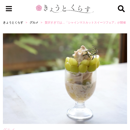
き
ょ
きょうとくらす
グルメ
贅沢すぎでは…「シャインマスカットスイーツフェア」が開催【
う
と
く
ら
す
グルメ