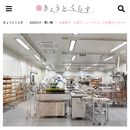
き
ょ
きょうとくらす
お出かけ・買い物
京都最大「お菓子ミュージアム」の全貌をレポート【
う
と
く
ら
す