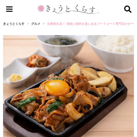
き
ょ
きょうとくらす
グルメ
京都初出店！ 気軽に焼肉を楽しめるフードコート専門店がオー
う
と
く
ら
す