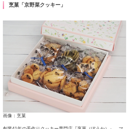
烹菓「京野菜クッキー」
画像：烹菓
創業41年の手作りクッキー専門店『烹菓（ぽうか）』。マ