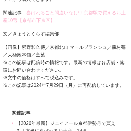
関連記事：
喜ばれること間違いなし♡ 京都駅で買えるお土
産10選【京都市下京区】
文／きょうとくらす編集部
【画像】紫野和久傳／京都北山 マールブランシュ／蕪村菴
／大極殿本舗／烹菓
※この記事は配信時の情報です。最新の情報は各店舗・施
設にお問い合わせください。
※文中の価格はすべて税込みです。
※この記事は2024年7月29日（月）に再配信しています。
関連記事
【2026年最新】ジェイアール京都伊勢丹で買え
る「本当に喜ばれるお土産」14選