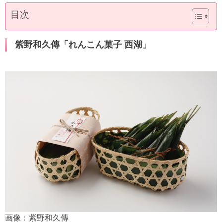
目次
紫野和久傳「れんこん菓子 西湖」
画像：紫野和久傳