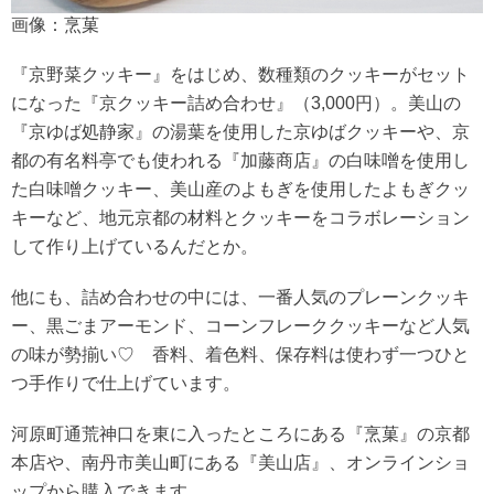
画像：烹菓
『京野菜クッキー』をはじめ、数種類のクッキーがセット
になった『京クッキー詰め合わせ』（3,000円）。美山の
『京ゆば処静家』の湯葉を使用した京ゆばクッキーや、京
都の有名料亭でも使われる『加藤商店』の白味噌を使用し
た白味噌クッキー、美山産のよもぎを使用したよもぎクッ
キーなど、地元京都の材料とクッキーをコラボレーション
して作り上げているんだとか。
他にも、詰め合わせの中には、一番人気のプレーンクッキ
ー、黒ごまアーモンド、コーンフレーククッキーなど人気
の味が勢揃い♡ 香料、着色料、保存料は使わず一つひと
つ手作りで仕上げています。
河原町通荒神口を東に入ったところにある『烹菓』の京都
本店や、南丹市美山町にある『美山店』、オンラインショ
ップから購入できます。