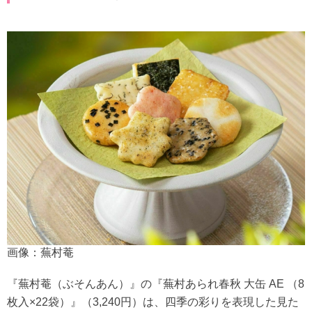
画像：蕪村菴
『蕪村菴（ぶそんあん）』の『蕪村あられ春秋 大缶 AE （8
枚入×22袋）』（3,240円）は、四季の彩りを表現した見た