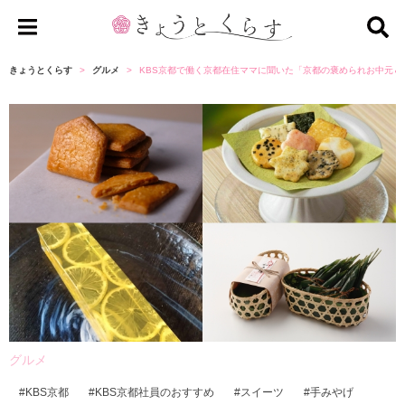
き
ょ
きょうとくらす
グルメ
KBS京都で働く京都在住ママに聞いた「京都の褒められお中元＆
う
と
く
ら
す
グルメ
KBS京都
KBS京都社員のおすすめ
スイーツ
手みやげ