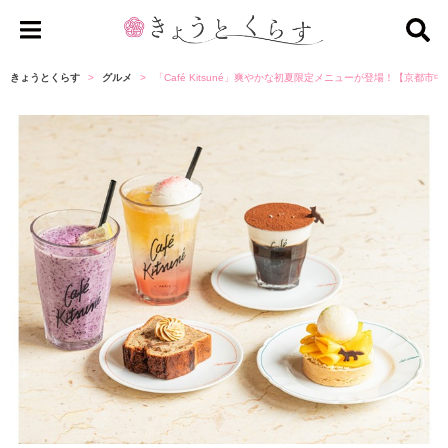
き
ょ
きょうとくらす
グルメ
「Café Kitsuné」爽やかな初夏限定メニューが登場！【京都市
う
と
く
ら
す