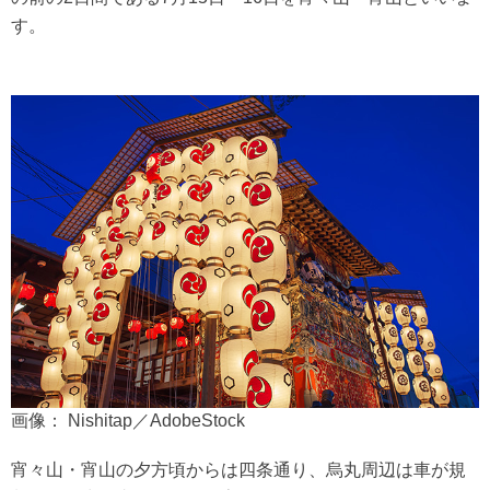
す。
画像： Nishitap／AdobeStock
宵々山・宵山の夕方頃からは四条通り、烏丸周辺は車が規