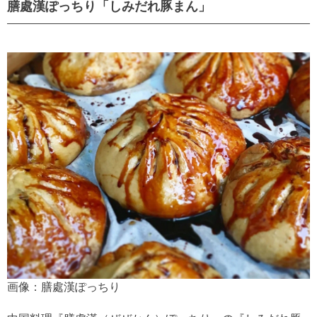
膳處漢ぽっちり「しみだれ豚まん」
画像：膳處漢ぽっちり