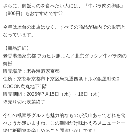
さらに、御飯ものを食べたい人には、『牛バラ肉の御飯』
（800円）もおすすめです♡
今年は屋台の出店はなく、すべての商品が店内での販売と
なっています。
【商品詳細】
老香港酒家京都 フカヒレ豚まん／北京ダック／牛バラ肉の
御飯
販売場所：老香港酒家京都
住所：京都府京都市下京区烏丸通四条下ル水銀屋町620
COCON烏丸地下1階
販売期間：2026年7月15日（水）・16日（木）
※売り切れ次第終了
今年の祇園祭グルメも魅力的なものが沢山あってどれを食
べようか迷いますね。この期間だけ味わえるメニューと一
緒に祇園祭を楽しめること間違いなしです！