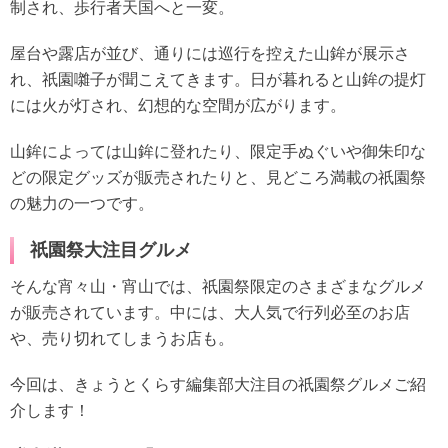
制され、歩行者天国へと一変。
屋台や露店が並び、通りには巡行を控えた山鉾が展示さ
れ、祇園囃子が聞こえてきます。日が暮れると山鉾の提灯
には火が灯され、幻想的な空間が広がります。
山鉾によっては山鉾に登れたり、限定手ぬぐいや御朱印な
どの限定グッズが販売されたりと、見どころ満載の祇園祭
の魅力の一つです。
祇園祭大注目グルメ
そんな宵々山・宵山では、祇園祭限定のさまざまなグルメ
が販売されています。中には、大人気で行列必至のお店
や、売り切れてしまうお店も。
今回は、きょうとくらす編集部大注目の祇園祭グルメご紹
介します！