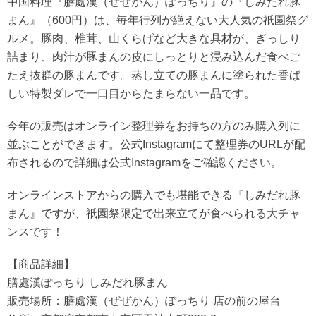
中国料理『膳處漢（ぜぜかん）ぽっちり』の『しみだれ豚
まん』（600円）は、毎年行列が絶えない大人気の祇園祭グ
ルメ。豚肉、椎茸、山くらげなど大きな具材が、ぎっしり
詰まり、肉汁が豚まんの皮にしっとりと浸み込んだ食べご
たえ抜群の豚まんです。蒸し立ての豚まんに塗られた香ば
しい特製ダレで一口目からたまらない一品です。
今年の販売はオンライン整理券をお持ちの方のみ購入列に
並ぶことができます。公式Instagramにて整理券のURLが配
布されるので詳細は公式Instagramをご確認ください。
オンラインストアからの購入でも堪能できる『しみだれ豚
まん』ですが、祇園祭限定で出来立てが食べられる大チャ
ンスです！
【商品詳細】
膳處漢ぽっちり しみだれ豚まん
販売場所：膳處漢（ぜぜかん）ぽっちり 店の前の屋台