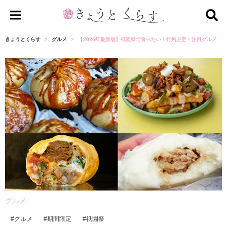
き
ょ
きょうとくらす
グルメ
【2026年最新版】祇園祭で食べたい！行列必至！注目グルメ
う
と
く
ら
す
グルメ
グルメ
期間限定
祇園祭