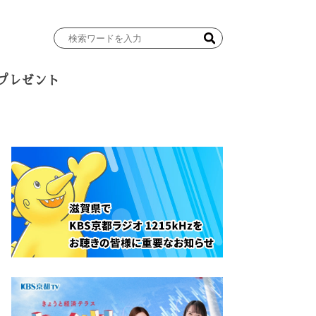
検
索
ワ
プレゼント
ー
ド
を
入
力