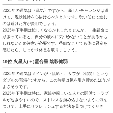
2025年の運気は〈乱気〉ですから、新しいチャレンジは避
けて、現状維持を心掛けるべきときです。勢い任せで進む
のは避けた方が賢明でしょう。
2025年下半期は忙しくなるかもしれませんが、一生懸命に
頑張っていると、自分の疲れに気づかないことがあるかも
しれないため注意が必要です。些細なことでも体に異変を
感じたら、しっかり休息を取りましょう。
19位 火星人(＋)霊合星 陰影健弱
2025年の運気はメインが〈陰影〉、サブが〈健弱〉という
ダブルの”殺界”ですから、この時期は気を引き締めたほうが
よさそうです。
2025年下半期は特に、家族や親しい友人との関係でトラブ
ルが起きやすいので、ストレスを溜め込まないように気を
つけて、上手にリフレッシュする方法を見つけてくださ
い。