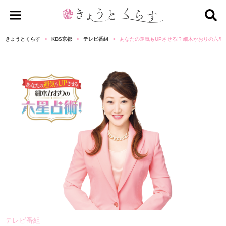
き
ょ
きょうとくらす
KBS京都
テレビ番組
あなたの運気もUPさせる!? 細木かおりの六星
う
と
く
ら
す
テレビ番組