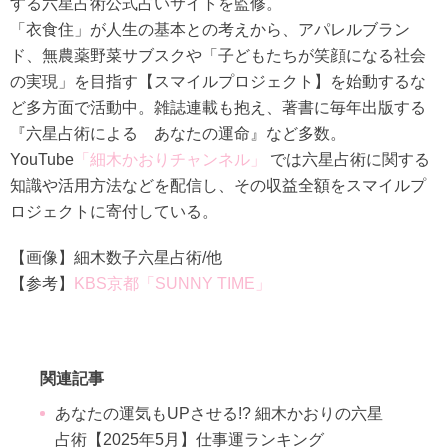
する六星占術公式占いサイトを監修。
「衣食住」が人生の基本との考えから、アパレルブラン
ド、無農薬野菜サブスクや「子どもたちが笑顔になる社会
の実現」を目指す【スマイルプロジェクト】を始動するな
ど多方面で活動中。雑誌連載も抱え、著書に毎年出版する
『六星占術による あなたの運命』など多数。
YouTube
「細木かおりチャンネル」
では六星占術に関する
知識や活用方法などを配信し、その収益全額をスマイルプ
ロジェクトに寄付している。
【画像】細木数子六星占術/他
【参考】
KBS京都「SUNNY TIME」
関連記事
あなたの運気もUPさせる!? 細木かおりの六星
占術【2025年5月】仕事運ランキング