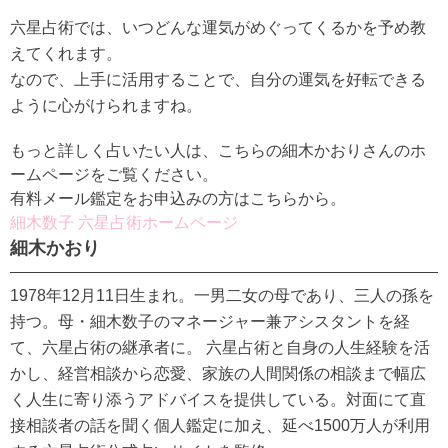
六星占術では、いつどんな運気がめぐってくるかを予め教
えてくれます。
なので、上手に活用することで、自分の運気を好転できる
ように心がけられますね。
もっと詳しく占いたい人は、こちらの細木かおりさんのホ
ームページをご覧ください。
有料メール鑑定をお申込みの方はこちらから。
細木数子 六星占術ホームページ
細木かおり
1978年12月11日生まれ。一男二女の母であり、三人の孫を
持つ。母・細木数子のマネージャー兼アシスタントを経
て、六星占術の継承者に。 六星占術と自身の人生経験を活
かし、経営相談から恋愛、家族の人間関係の相談まで幅広
く人生に寄り添うアドバイスを提供している。対面にて直
接相談者の話を聞く個人鑑定に加え、延べ1500万人が利用