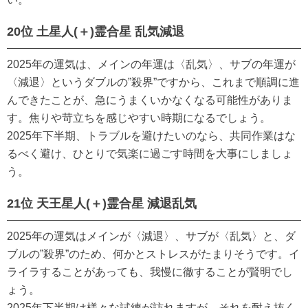
20位 土星人(＋)霊合星 乱気減退
2025年の運気は、メインの年運は〈乱気〉、サブの年運が
〈減退〉というダブルの”殺界”ですから、これまで順調に進
んできたことが、急にうまくいかなくなる可能性がありま
す。焦りや苛立ちを感じやすい時期になるでしょう。
2025年下半期、トラブルを避けたいのなら、共同作業はな
るべく避け、ひとりで気楽に過ごす時間を大事にしましょ
う。
21位 天王星人(＋)霊合星 減退乱気
2025年の運気はメインが〈減退〉、サブが〈乱気〉と、ダ
ブルの”殺界”のため、何かとストレスがたまりそうです。イ
ライラすることがあっても、我慢に徹することが賢明でし
ょう。
2025年下半期は様々な試練が訪れますが、それを耐え抜く