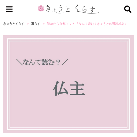
き
ょ
きょうとくらす
暮らす
読めたら京都ツウ？ 「なんて読む？きょうとの難読地名」
う
と
く
ら
す