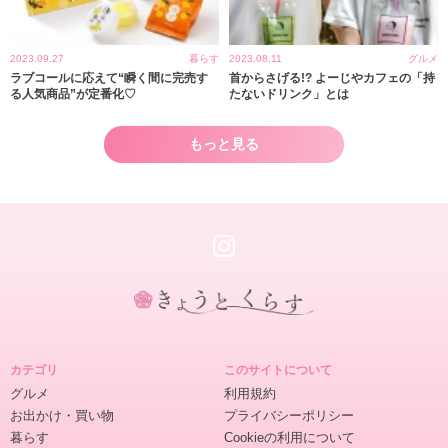
2023.09.27
暮らす
2023.08.11
グルメ
ラブコールに応えて“瞬く間に完売す
首からさげる!? よーじやカフェの「持
る人気商品”が定番化♡
たないドリンク」とは
もっと見る
き
ょ
カテゴリ
このサイトについて
う
グルメ
利用規約
と
お出かけ・買い物
プライバシーポリシー
く
暮らす
Cookieの利用について
ら