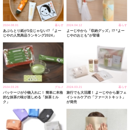
2024.08.01
暮らす
2024.04.12
暮らす
あぶらとり紙が1位じゃない!? 「よー
よーじやから「収納グッズ」!? “よー
じやの人気商品ランキング2024」
じやのおとも”が登場
2024.03.26
グルメ
2024.03.21
暮らす
パッケージが小物入れに！ 簡単に本格
旅行でも大活躍！ よーじやから新フェ
的な抹茶の味が楽しめる「抹茶ミル
イシャルケアの「ファーストキット」
ク」
が発売