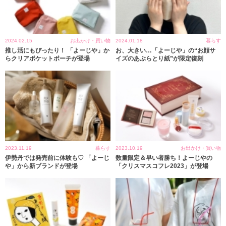
2024.02.15
お出かけ・買い物
2024.01.18
暮らす
推し活にもぴったり！ 「よーじや」か
お、大きい…「よーじや」の“お顔サ
らクリアポケットポーチが登場
イズのあぶらとり紙”が限定復刻
2023.11.19
暮らす
2023.10.19
お出かけ・買い物
伊勢丹では発売前に体験も♡ 「よーじ
数量限定＆早い者勝ち！よーじやの
や」から新ブランドが登場
「クリスマスコフレ2023」が登場