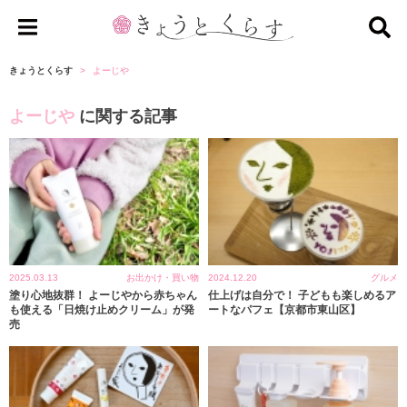
き
ょ
きょうとくらす
よーじや
う
よーじや
に関する記事
と
く
ら
す
2025.03.13
お出かけ・買い物
2024.12.20
グルメ
塗り心地抜群！ よーじやから赤ちゃん
仕上げは自分で！ 子どもも楽しめるア
も使える「日焼け止めクリーム」が発
ートなパフェ【京都市東山区】
売