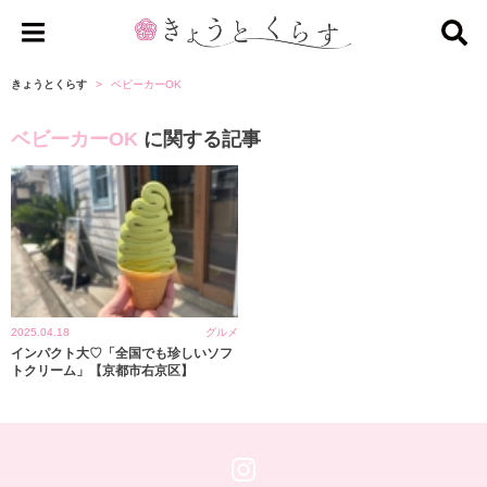
き
ょ
きょうとくらす
ベビーカーOK
う
ベビーカーOK
に関する記事
と
く
ら
す
2025.04.18
グルメ
インパクト大♡「全国でも珍しいソフ
トクリーム」【京都市右京区】