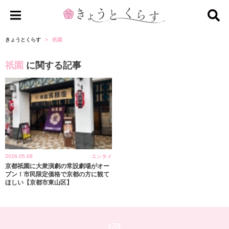
き
ょ
きょうとくらす
祇園
う
祇園
に関する記事
と
く
ら
す
2026.05.08
エンタメ
京都祇園に大衆演劇の常設劇場がオー
プン！市民限定価格で京都の方に観て
ほしい【京都市東山区】