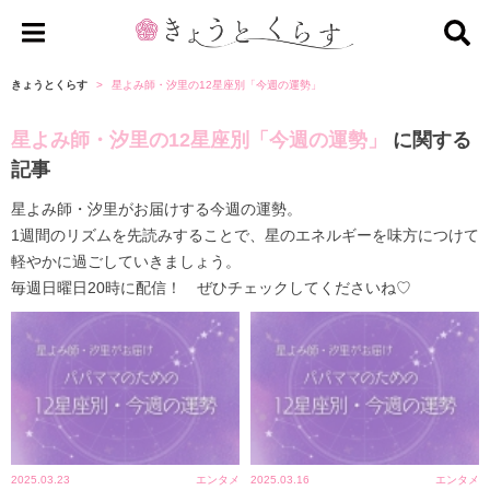
き
ょ
きょうとくらす
星よみ師・汐里の12星座別「今週の運勢」
う
星よみ師・汐里の12星座別「今週の運勢」
に関する
と
く
記事
ら
星よみ師・汐里がお届けする今週の運勢。
す
1週間のリズムを先読みすることで、星のエネルギーを味方につけて
軽やかに過ごしていきましょう。
毎週日曜日20時に配信！ ぜひチェックしてくださいね♡
2025.03.23
エンタメ
2025.03.16
エンタメ