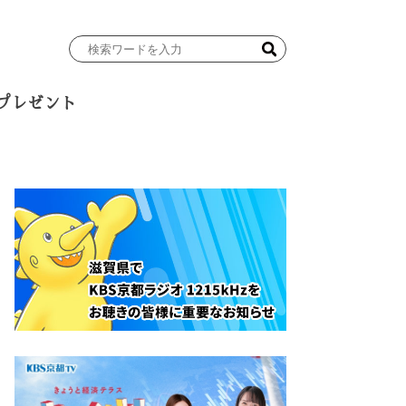
検
索
ワ
プレゼント
ー
ド
を
入
力