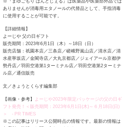
※『まゆごもり はんどじぇる』は医薬品や医薬部外品では
ありませんが消毒用エタノールの代替品として、手指消毒
に使用することが可能です。
【詳細情報】
よーじや 父の日ギフト
販売期間：2023年6月1日（木）～18日（日）
販売店舗：祇園本店／三条店／嵯峨野嵐山店／清水店／清
水産寧坂店／金閣寺店／大丸京都店／ジェイアール京都伊
勢丹店／羽田空港第1ターミナル店／羽田空港第2ターミナ
ル店／通信販売
文／きょうとくらす編集部
【画像・参考】
よーじや2023年限定パッケージの父の日ギ
フト発売！＜販売期間：2023年6月1日(木)～６月18日(日)
＞ ‐ PR TIMES
※この記事はリリース公開時点の情報です。最新の情報は