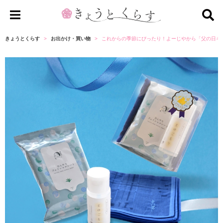
き
ょ
きょうとくらす
お出かけ・買い物
これからの季節にぴったり！よーじやから「父の日ギ
う
と
く
ら
す