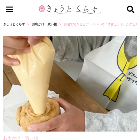
き
ょ
きょうとくらす
お出かけ・買い物
自宅でできるビアードパパの「体験セット」が楽しす
う
と
く
ら
す
お出かけ・買い物