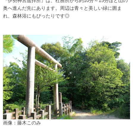
『伊勢神宮遥拝所』は、社務所から約10分～15分ほど山の
奥へ進んだ先にあります。周辺は青々と美しい緑に囲ま
れ、森林浴にもぴったりです◎
画像：藤木このみ