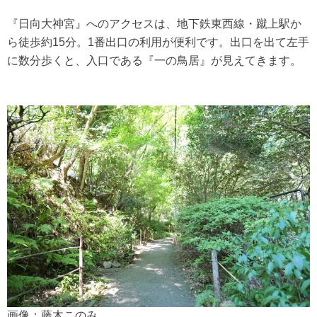
『日向大神宮』へのアクセスは、地下鉄東西線・蹴上駅か
ら徒歩約15分。1番出口の利用が便利です。出口を出て左手
に数分歩くと、入口である『一の鳥居』が見えてきます。
画像：藤木このみ