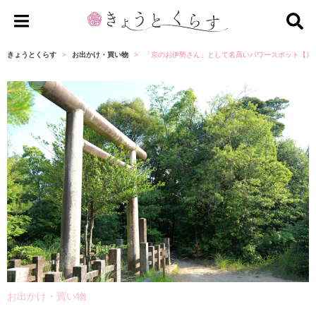
き
ょ
きょうとくらす
お出かけ・買い物
「京のお伊勢さん」として名高いパワースポット【京
う
と
く
ら
す
お出かけ・買い物