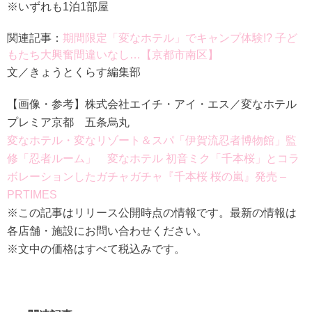
※いずれも1泊1部屋
関連記事：
期間限定「変なホテル」でキャンプ体験!? 子ど
もたち大興奮間違いなし…【京都市南区】
文／きょうとくらす編集部
【画像・参考】株式会社エイチ・アイ・エス／変なホテル
プレミア京都 五条烏丸
変なホテル・変なリゾート＆スパ「伊賀流忍者博物館」監
修「忍者ルーム」 変なホテル 初音ミク「千本桜」とコラ
ボレーションしたガチャガチャ『千本桜 桜の嵐』発売 –
PRTIMES
※この記事はリリース公開時点の情報です。最新の情報は
各店舗・施設にお問い合わせください。
※文中の価格はすべて税込みです。