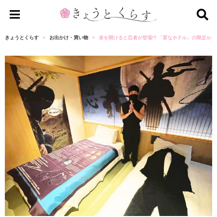
き
ょ
きょうとくらす
お出かけ・買い物
扉を開けると忍者が登場!? 「変なホテル」の限定ル
う
と
く
ら
す