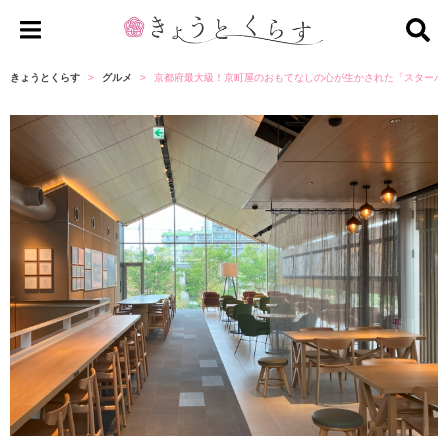
き
ょ
きょうとくらす
グルメ
京都府最大級！京町屋のおもてなしの心が生かされた「スターバ
う
と
く
ら
す