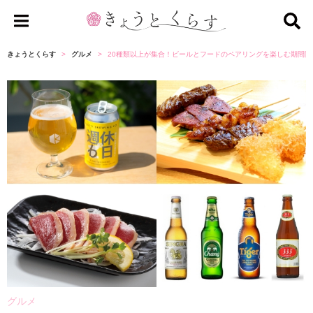
き
ょ
きょうとくらす
グルメ
20種類以上が集合！ビールとフードのペアリングを楽しむ期間
う
と
く
ら
す
グルメ