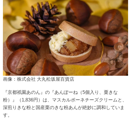
画像：株式会社 大丸松坂屋百貨店
『京都祇園あのん』の『あんぽーね（5個入り、栗きな
粉）』（1,836円）は、マスカルポーネチーズクリームと、
深煎りきな粉と国産栗のきな粉あんが絶妙に調和していま
す。