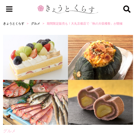
き
ょ
きょうとくらす
グルメ
期間限定販売も！大丸京都店で「秋の大収穫祭」が開催
う
と
く
ら
す
グルメ