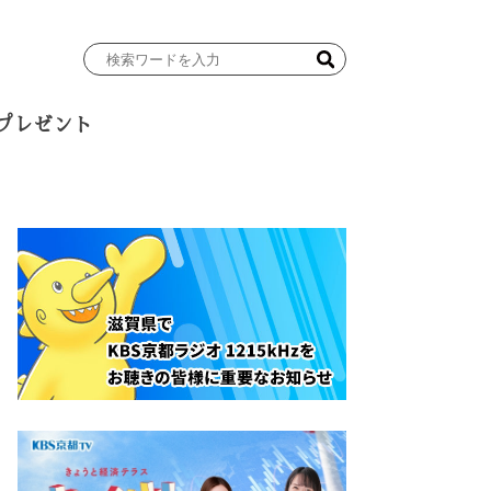
検
索
ワ
プレゼント
ー
ド
を
入
力