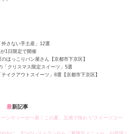
「外さない手土産」12選
が1日限定で開催
町のほっこりパン屋さん【京都市下京区】
都の「クリスマス限定スイーツ」5選
「テイクアウトスイーツ」8選【京都市下京区】
最新記事
」のアフタヌーンティーが一新！この夏、五感で味わう“スイーツコー
健やかに。3つのレストランから「夏限定メニュー」が登場！