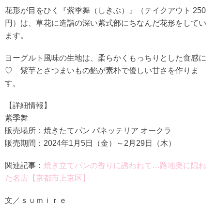
花形が目をひく『紫季舞（しきぶ）』（テイクアウト 250
円）は、草花に造詣の深い紫式部にちなんだ花形をしてい
ます。
ヨーグルト風味の生地は、柔らかくもっちりとした食感に
♡ 紫芋とさつまいもの餡が素朴で優しい甘さを作りま
す。
【詳細情報】
紫季舞
販売場所：焼きたてパン パネッテリア オークラ
販売期間：2024年1月5日（金）～2月29日（木）
関連記事：
焼き立てパンの香りに誘われて…路地奥に隠れ
た名店【京都市上京区】
文／ｓｕｍｉｒｅ