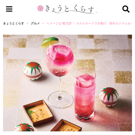
き
ょ
きょうとくらす
グルメ
イメージは“紫式部”！ ホテルオークラ京都の「新作カクテル＆パ
う
と
く
ら
す