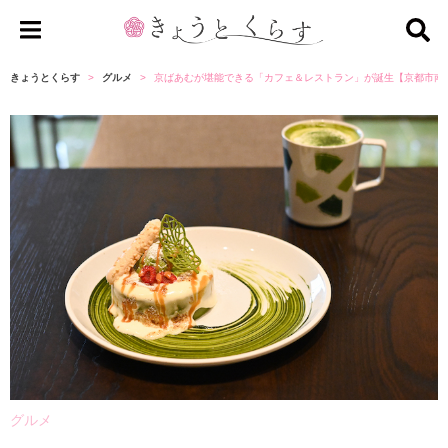
き
ょ
きょうとくらす
グルメ
京ばあむが堪能できる「カフェ＆レストラン」が誕生【京都市南
う
と
く
ら
す
グルメ