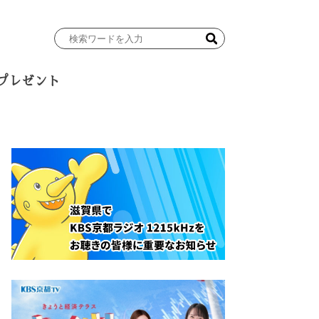
検
索
ワ
プレゼント
ー
ド
を
入
力