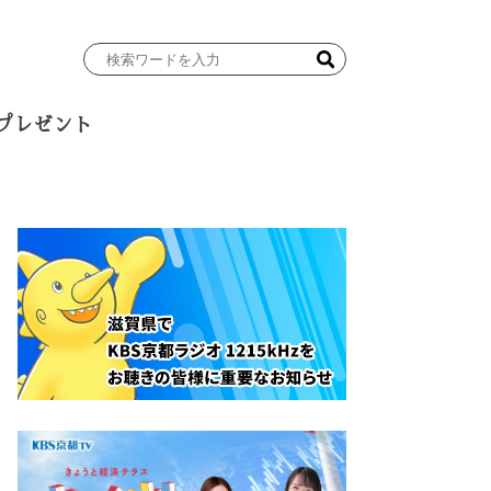
検
索
ワ
プレゼント
ー
ド
を
入
力