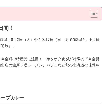
日間！
に第1弾、9月2日（火）から9月7日（日）まで第2弾と、約2週
海道展』。
る今金町の特産品に注目！ ホクホク食感が特徴の『今金男
初出店の濃厚味噌ラーメン、パフェなど秋の北海道の味覚を
スープカレー