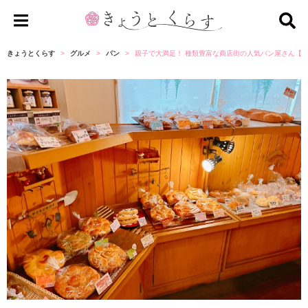
き
ょ
きょうとくらす
グルメ
パン
親子で大満足！ 種類豊富な商店街の人気パン屋さん【
う
と
く
ら
す