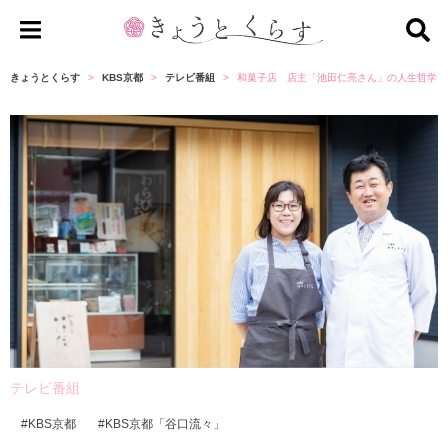
き
ょ
きょうとくらす
KBS京都
テレビ番組
和菓子店 店主「池田仁亮さん」の人生哲学を
う
と
く
ら
す
テレビ番組
KBS京都
KBS京都「谷口流々」