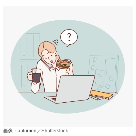
画像：autumnn／Shutterstock