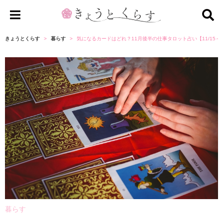
き
ょ
きょうとくらす
暮らす
気になるカードはどれ？11月後半の仕事タロット占い【11/15～11
う
と
く
ら
す
暮らす