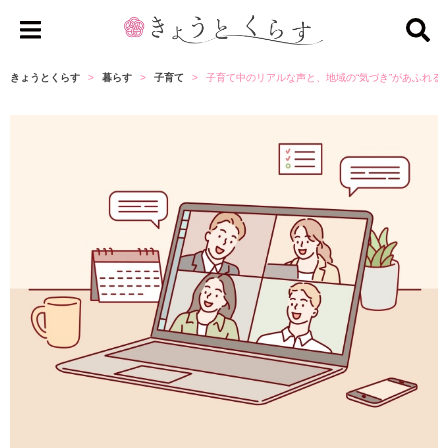
き
ょ
きょうとくらす
暮らす
子育て
子育て中のリアルな声と、地域の“気づき”があふれる「
う
と
く
ら
す