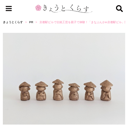
き
ょ
きょうとくらす
PR
京都駅ビルで伝統工芸を親子で体験！「まなぶんかin京都駅ビル」
う
と
く
ら
す