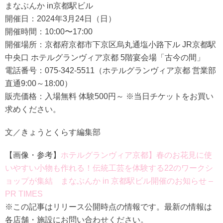
まなぶんか in京都駅ビル
開催日：2024年3月24日（日）
開催時間：10:00〜17:00
開催場所：京都府京都市下京区烏丸通塩小路下ル JR京都駅
中央口 ホテルグランヴィア京都 5階宴会場「古今の間」
電話番号：075-342-5511（ホテルグランヴィア京都 営業部
直通9:00～18:00）
販売価格：入場無料 体験500円～ ※当日チケットをお買い
求めください。
文／きょうとくらす編集部
【画像・参考】
ホテルグランヴィア京都】春のお花見に使
いやすい小物も作れる！伝統工芸を体験する22のワークシ
ョップが集結 まなぶんか in 京都駅ビル開催のお知らせ –
PR TIMES
※この記事はリリース公開時点の情報です。最新の情報は
各店舗・施設にお問い合わせください。