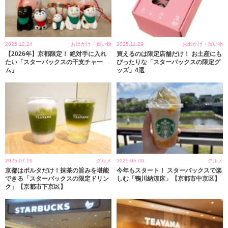
2025.12.24
お出かけ・買い物
2025.11.29
お出かけ・買い物
【2026年】京都限定！ 絶対手に入れ
買えるのは限定店舗だけ！ お土産にも
たい「スターバックスの干支チャー
ぴったりな「スターバックスの限定グ
ム」
ッズ」4選
2025.07.19
グルメ
2025.06.09
グルメ
京都はポルタだけ！抹茶の旨みを堪能
今年もスタート！ スターバックスで楽
できる「スターバックスの限定ドリン
しむ「鴨川納涼床」【京都市中京区】
ク」【京都市下京区】