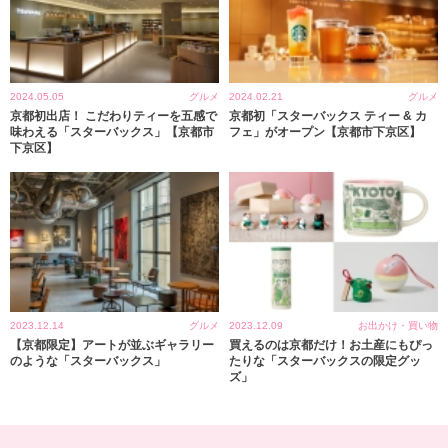
2024.05.05
グルメ
2024.02.21
グルメ
京都初出店！ こだわりティーを五感で
京都初「スターバックス ティー & カ
味わえる「スターバックス」【京都市
フェ」がオープン【京都市下京区】
下京区】
2023.12.14
グルメ
2023.12.09
お出かけ・買い物
【京都限定】アートが並ぶギャラリー
買えるのは京都だけ！お土産にもぴっ
のような「スターバックス」
たりな「スターバックスの限定グッ
ズ」