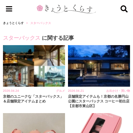
き
ょ
きょうとくらす
スターバックス
う
スターバックス
に関する記事
と
く
ら
す
2026.04.24
グルメ
2026.04.21
お出かけ・買い物
京都のユニークな「スターバックス」
店舗限定アイテムも！京都の名勝円山
＆店舗限定アイテムまとめ
公園にスターバックス コーヒー初出店
【京都市東山区】