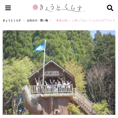
き
ょ
きょうとくらす
お出かけ・買い物
「敷居が高い」と思ってない？ハムさんの“アウトドア
う
と
く
ら
す