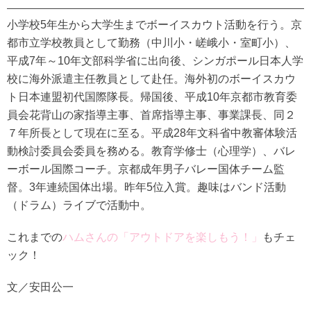
小学校5年生から大学生までボーイスカウト活動を行う。京
都市立学校教員として勤務（中川小・嵯峨小・室町小）、
平成7年～10年文部科学省に出向後、シンガポール日本人学
校に海外派遣主任教員として赴任。海外初のボーイスカウ
ト日本連盟初代国際隊長。帰国後、平成10年京都市教育委
員会花背山の家指導主事、首席指導主事、事業課長、同２
７年所長として現在に至る。平成28年文科省中教審体験活
動検討委員会委員を務める。教育学修士（心理学）、バレ
ーボール国際コーチ。京都成年男子バレー国体チーム監
督。3年連続国体出場。昨年5位入賞。趣味はバンド活動
（ドラム）ライブで活動中。
これまでの
ハムさんの「アウトドアを楽しもう！」
もチェ
ック！
文／安田公一