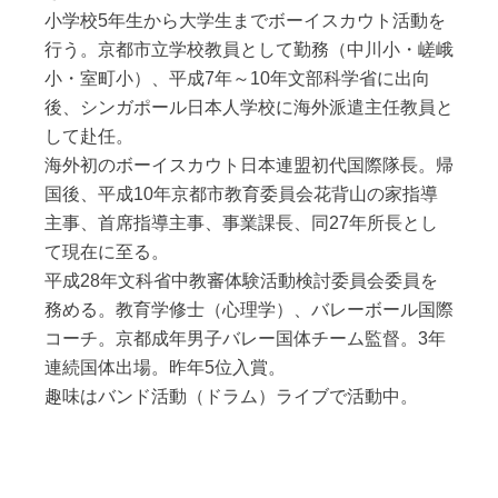
小学校5年生から大学生までボーイスカウト活動を
行う。京都市立学校教員として勤務（中川小・嵯峨
小・室町小）、平成7年～10年文部科学省に出向
後、シンガポール日本人学校に海外派遣主任教員と
して赴任。
海外初のボーイスカウト日本連盟初代国際隊長。帰
国後、平成10年京都市教育委員会花背山の家指導
主事、首席指導主事、事業課長、同27年所長とし
て現在に至る。
平成28年文科省中教審体験活動検討委員会委員を
務める。教育学修士（心理学）、バレーボール国際
コーチ。京都成年男子バレー国体チーム監督。3年
連続国体出場。昨年5位入賞。
趣味はバンド活動（ドラム）ライブで活動中。