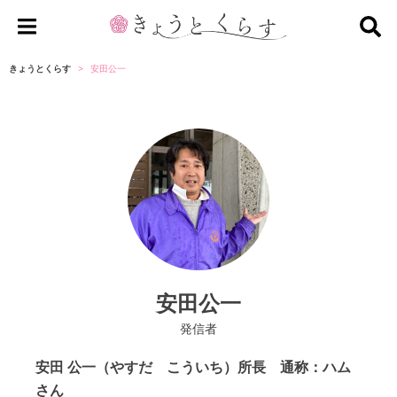
き
ょ
きょうとくらす
安田公一
う
と
く
ら
す
安田公一
発信者
安田 公一（やすだ こういち）所長 通称：ハム
さん