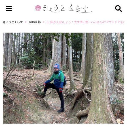
き
ょ
きょうとくらす
KBS京都
山歩(さんぽ)しよう！大文字山篇～ハムさんの“アウトドアを楽
う
と
く
ら
す