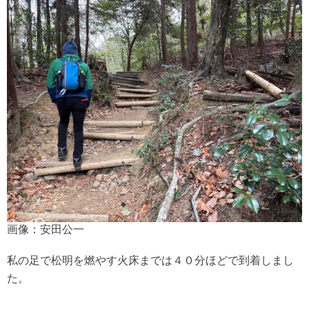
画像：安田公一
私の足で松明を燃やす火床までは４０分ほどで到着しまし
た。