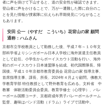
者に声を掛けて下山すると、道の安全性が確認できます。
登山者に声をかけることで、万が一遭難した際に自分のこ
とを見た情報が捜索隊に伝えられ早期発見につながること
もあります。
安田 公一（やすだ こういち）花背山の家 顧問
通称：ハムさん
京都市立学校教員として勤務した後、平成７年～１０年文
部科学省よりシンガポール日本人学校に海外派遣主任教員
として赴任。小学生からボーイスカウト活動を行い、海外
初のボーイスカウト日本連盟隊を結成、初代国際隊長。帰
国後、平成１０年京都市教育委員会 花背山の家 指導主事、
首席指導主事、課長、所長、2024年４月より顧問。佛教大
学教育学部 特任教授として野外教育を広める。文科省 中
教審 体験活動委員会委員。教育学修士（心理学）、バレ
ーボール国際コーチ、京都府成年男子バレーボールチーム
監督、趣味はバンド活動（ドラム）ライブで活動中。