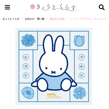
き
ょ
きょうとくらす
お出かけ・買い物
限定品も登場♡ 「ミッフィーアイテム」がジェイア
う
と
く
ら
す