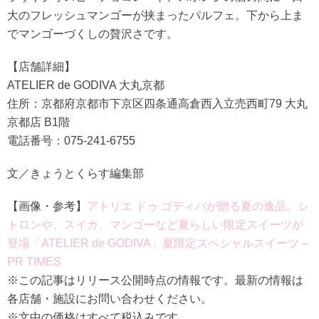
大のフレッシュマンゴーが挟まったパルフェ。下から上ま
でマンゴーづくしの贅沢さです。
【店舗詳細】
ATELIER de GODIVA 大丸京都
住所：京都府京都市下京区四条通高倉西入立売西町79 大丸
京都店 B1階
電話番号：075-241-6755
文／きょうとくらす編集部
【画像・参考】
アトリエ ドゥ ゴディバが贈る夏の逸品。シ
トロンや、スイカ、マンゴーなど夏らしい限定スイーツが
登場「ATELIER de GODIVA」夏限定スペシャルスイーツ –
PR TIMES
※この記事はリリース公開時点の情報です。最新の情報は
各店舗・施設にお問い合わせください。
※文中の価格はすべて税込みです。