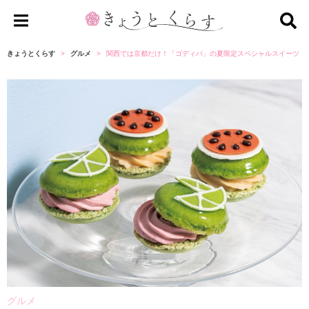
き
ょ
きょうとくらす
グルメ
関西では京都だけ！「ゴディバ」の夏限定スペシャルスイーツ【
う
と
く
ら
す
グルメ