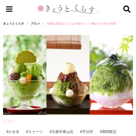
き
ょ
きょうとくらす
グルメ
老舗お茶屋ならではの味わい♡ 6種のかき氷が登場
う
と
く
ら
す
グルメ
かき氷
スイーツ
京都市東山区
宇治市
期間限定