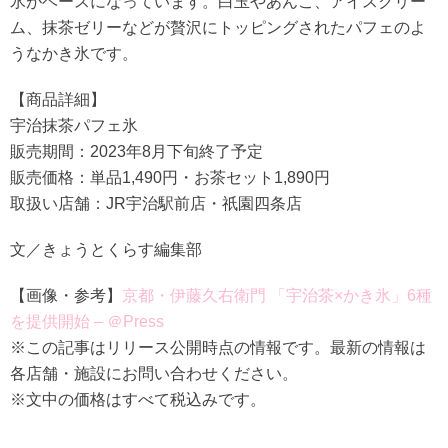
氷がベースになっています。白玉やあんこ、アイスクリー
ム、抹茶ゼリーなどが贅沢にトッピングされたパフェのよ
うなかき氷です。
【商品詳細】
宇治抹茶パフェ氷
販売期間：2023年8月下旬終了予定
販売価格：単品1,490円・お茶セット1,890円
取扱い店舗：JR宇治駅前店・祇園四条店
文／きょうとくらす編集部
【画像・参考】
京都・伊藤久右衛門 「宇治茶×かき氷」6種
を提供開始 – ＠Press
※この記事はリリース公開時点の情報です。最新の情報は
各店舗・施設にお問い合わせください。
※文中の価格はすべて税込みです。