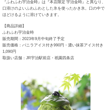
『ふわふわ宇治金時』は『本店限定 宇治金時』と異なり、
口溶けのよいふわふわとした氷を使ったかき氷。口の中で
ほどけるように溶けていきます。
【商品詳細】
ふわふわ宇治金時
販売期間：2023年9月中旬終了予定
販売価格：バニラアイス付き990円・濃い抹茶アイス付き
1,090円
取扱い店舗：JR宇治駅前店・祇園四条店