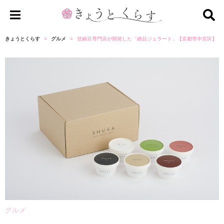
き
ょ
きょうとくらす
グルメ
甘納豆専門店が開発した「絶品ジェラート」【京都市中京区】
う
と
く
ら
す
グルメ