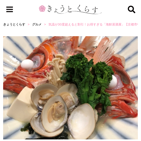
き
ょ
きょうとくらす
グルメ
気温が30度超えると割引！お得すぎる「海鮮居酒屋」【京都市中
う
と
く
ら
す