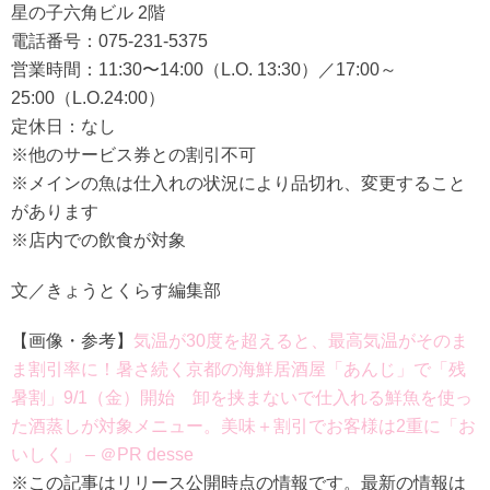
星の子六角ビル 2階
電話番号：075-231-5375
営業時間：11:30〜14:00（L.O. 13:30）／17:00～
25:00（L.O.24:00）
定休日：なし
※他のサービス券との割引不可
※メインの魚は仕入れの状況により品切れ、変更すること
があります
※店内での飲食が対象
文／きょうとくらす編集部
【画像・参考】
気温が30度を超えると、最高気温がそのま
ま割引率に！暑さ続く京都の海鮮居酒屋「あんじ」で「残
暑割」9/1（金）開始 卸を挟まないで仕入れる鮮魚を使っ
た酒蒸しが対象メニュー。美味＋割引でお客様は2重に「お
いしく」 – ＠PR desse
※この記事はリリース公開時点の情報です。最新の情報は