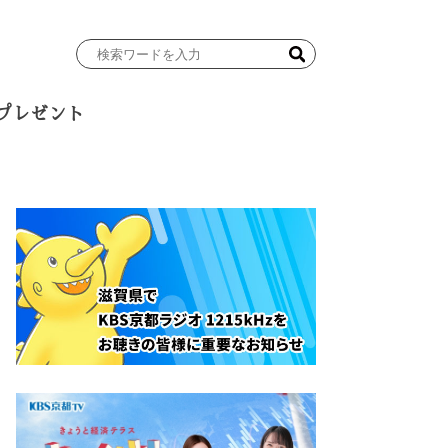
検
索
ワ
プレゼント
ー
ド
を
入
力