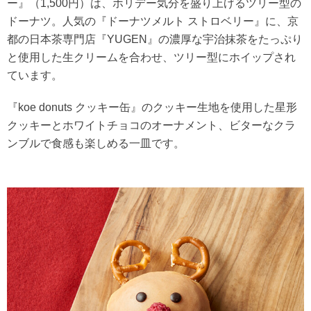
ー』（1,500円）は、ホリデー気分を盛り上げるツリー型の
ドーナツ。人気の『ドーナツメルト ストロベリー』に、京
都の日本茶専門店『YUGEN』の濃厚な宇治抹茶をたっぷり
と使用した生クリームを合わせ、ツリー型にホイップされ
ています。
『koe donuts クッキー缶』のクッキー生地を使用した星形
クッキーとホワイトチョコのオーナメント、ビターなクラ
ンブルで食感も楽しめる一皿です。