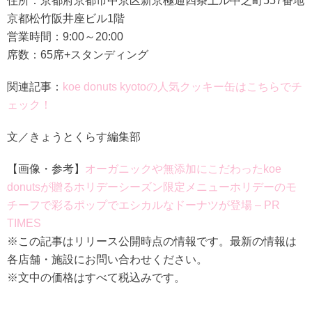
住所：京都府京都市中京区新京極通四条上ル中之町557番地
京都松竹阪井座ビル1階
営業時間：9:00～20:00
席数：65席+スタンディング
関連記事：
koe donuts kyotoの人気クッキー缶はこちらでチ
ェック！
文／きょうとくらす編集部
【画像・参考】
オーガニックや無添加にこだわったkoe
donutsが贈るホリデーシーズン限定メニューホリデーのモ
チーフで彩るポップでエシカルなドーナツが登場 – PR
TIMES
※この記事はリリース公開時点の情報です。最新の情報は
各店舗・施設にお問い合わせください。
※文中の価格はすべて税込みです。