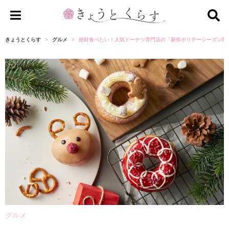
き
ょ
きょうとくらす
グルメ
絶対食べたい！人気ドーナツ専門店の「新作ホリデーシーズン限
う
と
く
ら
す
グルメ