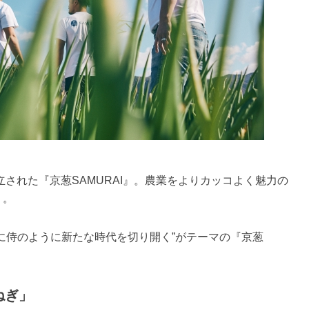
立された『京葱SAMURAI』。農業をよりカッコよく魅力の
う。
に侍のように新たな時代を切り開く”がテーマの『京葱
ねぎ」