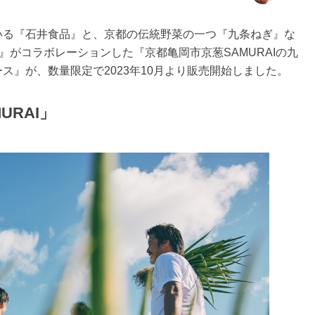
いる『石井食品』と、京都の伝統野菜の一つ『九条ねぎ』な
I』がコラボレーションした『京都亀岡市京葱SAMURAIの九
ス』が、数量限定で2023年10月より販売開始しました。
URAI」