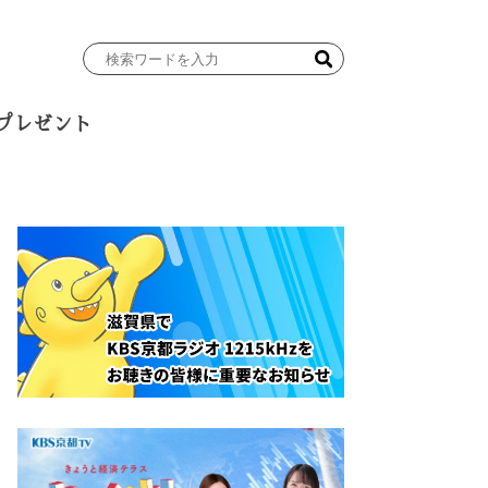
検
索
ワ
プレゼント
ー
ド
を
入
力