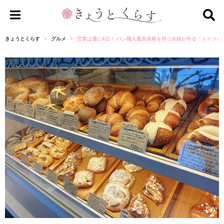
き
ょ
きょうとくらす
グルメ
営業は週に4日！ パン職人最高資格を持つ夫婦が作る「ドイツパ
う
と
く
ら
す